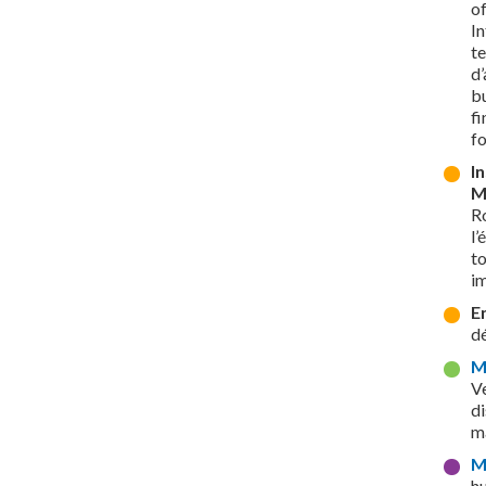
of
In
te
d’
b
fi
fo
I
M
Ro
l’
to
im
E
dé
M
Ve
di
ma
M
h