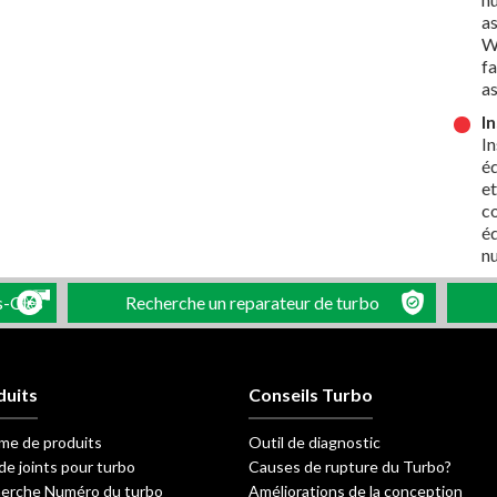
a
Wi
fa
as
I
In
é
et
co
é
n
s-Clés
Recherche un reparateur de turbo
duits
Conseils Turbo
e de produits
Outil de diagnostic
de joints pour turbo
Causes de rupture du Turbo?
erche Numéro du turbo
Améliorations de la conception