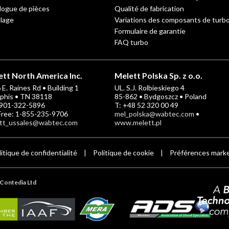
logue de pièces
Qualité de fabrication
llage
Variations des composants de turb
Formulaire de garantie
FAQ turbo
tt North America Inc.
Melett Polska Sp. z o.o.
E. Raines Rd • Building 1
UL. S.J. Rolbieskiego 4
his • TN 38118
85-862 • Bydgoszcz • Poland
-901-322-5896
T: +48 52 320 00 49
 Free: 1-855-235-9706
mel_polska@wabtec.com
•
tt_ussales@wabtec.com
www.melett.pl
litique de confidentialité
Politique de cookie
Préférences mark
|
|
Contedia Ltd