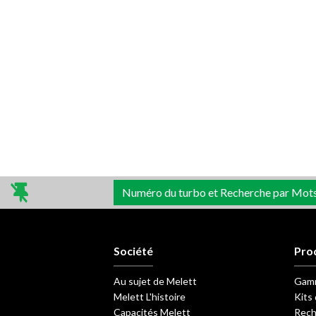
Numéro du turbo et Recherche par Mot
Société
Pro
Au sujet de Melett
Gamm
Melett L'histoire
Kits 
Capacités Melett
Rech