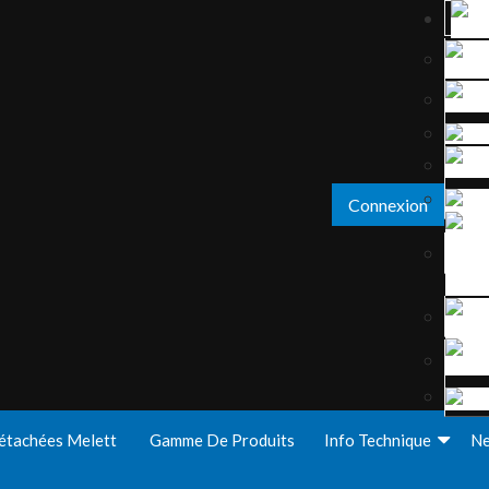
Connexion
étachées Melett
Gamme De Produits
Info Technique
N