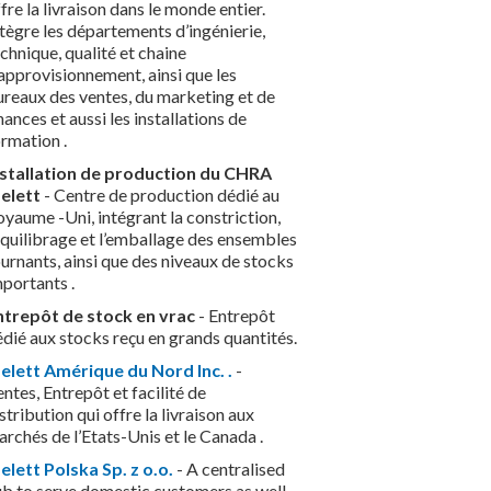
fre la livraison dans le monde entier.
tègre les départements d’ingénierie,
chnique, qualité et chaine
approvisionnement, ainsi que les
ureaux des ventes, du marketing et de
nances et aussi les installations de
rmation .
nstallation de production du CHRA
elett
- Centre de production dédié au
yaume -Uni, intégrant la constriction,
équilibrage et l’emballage des ensembles
urnants, ainsi que des niveaux de stocks
portants .
ntrepôt de stock en vrac
- Entrepôt
dié aux stocks reçu en grands quantités.
elett Amérique du Nord Inc. .
-
ntes, Entrepôt et facilité de
stribution qui offre la livraison aux
rchés de l’Etats-Unis et le Canada .
elett Polska Sp. z o.o.
- A centralised
ub to serve domestic customers as well