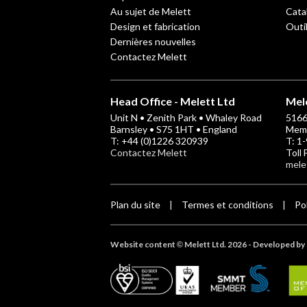
Au sujet de Melett
Cata
Design et fabrication
Outi
Dernières nouvelles
Contactez Melett
Head Office - Melett Ltd
Mele
Unit N • Zenith Park • Whaley Road
5166 
Barnsley • S75 1HT • England
Memp
T: +44 (0)1226 320939
T: 1
Contactez Melett
Toll
mele
Plan du site
Termes et conditions
Po
|
|
Website content
Melett Ltd. 2026 -
Developed by 
©