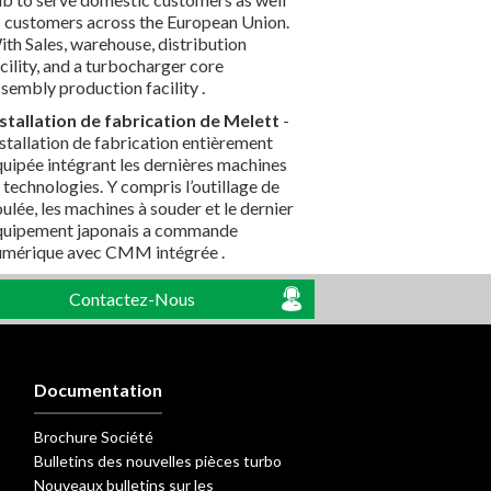
s customers across the European Union.
th Sales, warehouse, distribution
cility, and a turbocharger core
sembly production facility .
nstallation de fabrication de Melett
-
stallation de fabrication entièrement
quipée intégrant les dernières machines
 technologies. Y compris l’outillage de
ulée, les machines à souder et le dernier
quipement japonais a commande
umérique avec CMM intégrée .
Contactez-Nous
Documentation
Brochure Société
Bulletins des nouvelles pièces turbo
Nouveaux bulletins sur les