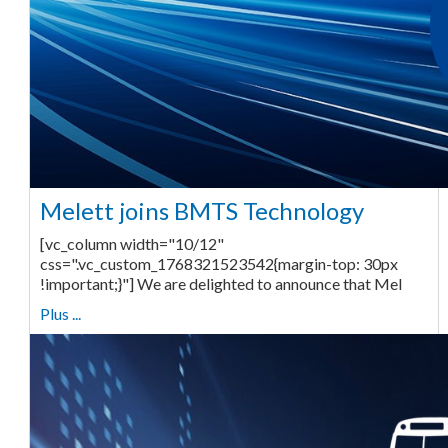
Melett joins BMTS Technology
[vc_column width="10/12"
css=".vc_custom_1768321523542{margin-top: 30px
!important;}"] We are delighted to announce that Mel
Plus ...