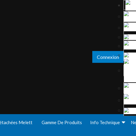
Connexion
étachées Melett
Gamme De Produits
Info Technique
N