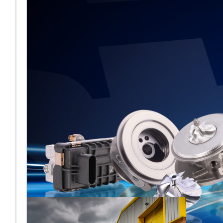
BMTS lors
d’Automechanika
Frankfurt 2026
[vc_column
width="2/3"]Melett fait son
retour à Automechanika
Frankfurt 2026, en
partageant pour la première
fois un espace
Plus ...