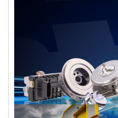
BMTS lors
d’Automechanika
Frankfurt 2026
[vc_column
width="2/3"]Melett fait son
retour à Automechanika
Frankfurt 2026, en
partageant pour la première
fois un espace
Plus ...