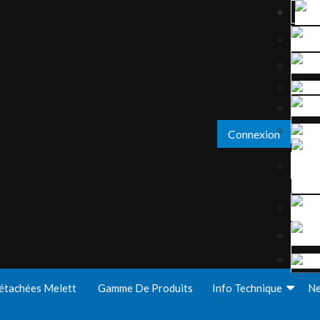
Connexion
étachées Melett
Gamme De Produits
Info Technique
N