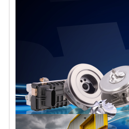
BMTS lors
d’Automechanika
Frankfurt 2026
[vc_column
width="2/3"]Melett fait son
retour à Automechanika
Frankfurt 2026, en
partageant pour la première
fois un espace
Plus ...