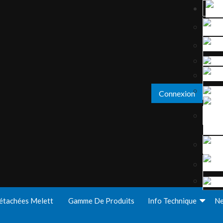
Connexion
étachées Melett
Gamme De Produits
Info Technique
N