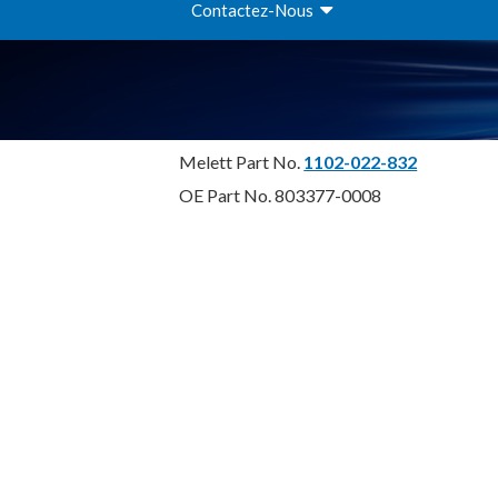
Contactez-Nous
Melett Part No.
1102-022-832
OE Part No. 803377-0008