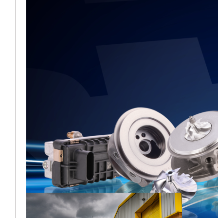
BMTS lors
d’Automechanika
Frankfurt 2026
[vc_column
width="2/3"]Melett fait son
retour à Automechanika
Frankfurt 2026, en
partageant pour la première
fois un espace
Plus ...