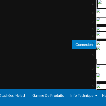
Connexion
étachées Melett
Gamme De Produits
Info Technique
N