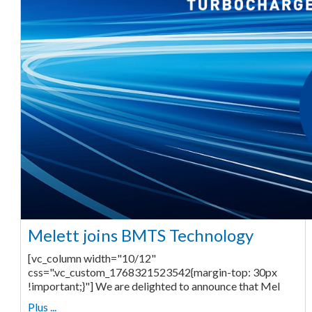
Melett joins BMTS Technology
[vc_column width="10/12"
css=".vc_custom_1768321523542{margin-top: 30px
!important;}"] We are delighted to announce that Mel
Plus ...