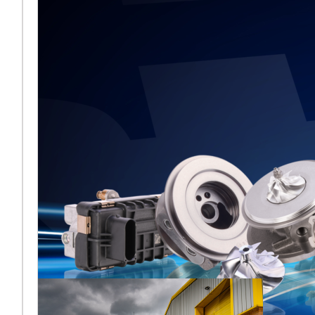
BMTS lors
d’Automechanika
Frankfurt 2026
[vc_column
width="2/3"]Melett fait son
retour à Automechanika
Frankfurt 2026, en
partageant pour la première
fois un espace
Plus ...