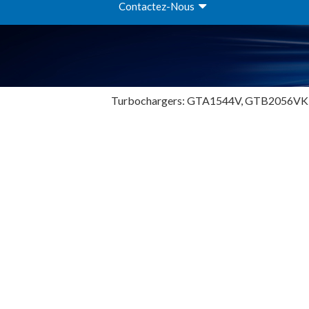
Contactez-Nous
Turbochargers: GTA1544V, GTB2056V