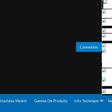
Connexion
étachées Melett
Gamme De Produits
Info Technique
N