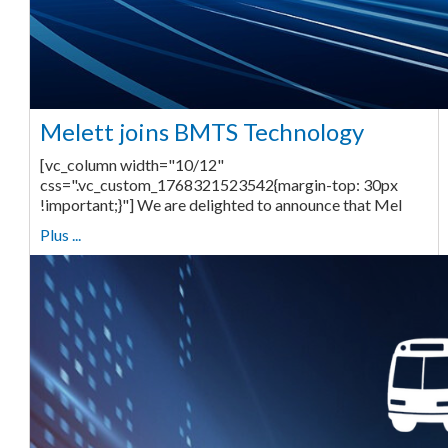
Melett joins BMTS Technology
[vc_column width="10/12"
css=".vc_custom_1768321523542{margin-top: 30px
!important;}"] We are delighted to announce that Mel
Plus ...