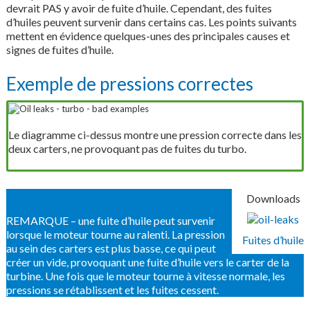
devrait PAS y avoir de fuite d’huile. Cependant, des fuites
d’huiles peuvent survenir dans certains cas. Les points suivants
mettent en évidence quelques-unes des principales causes et
signes de fuites d’huile.
Exemple de pressions correctes
Le diagramme ci-dessus montre une pression correcte dans les
deux carters, ne provoquant pas de fuites du turbo.
Downloads
REMARQUE – une fuite d’huile peut survenir
lorsque le moteur tourne au ralenti. La pression
Fuites d’huile
au sein des carters est plus basse, ce qui peut
créer un vide, provoquant une fuite d’huile vers le carter de la
turbine. Une fois que le moteur tourne à vitesse normale, les
pressions se rétablissent et les fuites cessent.